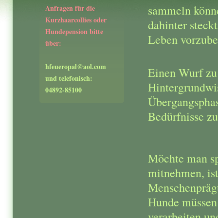
sammeln können
Anfragen für die
Kurzhaarcollies oder
dahinter stec
Hundepension bitte
Leben vorzube
über:
hfeueropal@aol.com
Einen Wurf zu 
und telefonisch:
Hintergrundwis
04892-85100
Übergangsphase
Bedürfnisse zu
Möchte man sp
mitnehmen, ist
Menschenprägun
Hunde müssen 
verarbeiten un