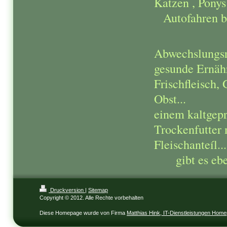
Katzen , Pony
Autofahren b
Abwechslungsr
gesunde Ernäh
Frischfleisch,
Obst...
einem kaltgep
Trockenfutter
Fleischanteíl...
gibt es ebe
Druckversion
|
Sitemap
Copyright © 2012. Alle Rechte vorbehalten
Diese Homepage wurde von Firma
Matthias Hink, IT-Dienstleistungen Hom