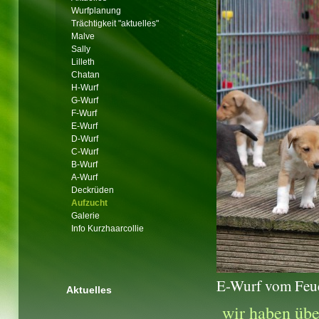
Wurfplanung
Trächtigkeit "aktuelles"
Malve
Sally
Lilleth
Chatan
H-Wurf
G-Wurf
F-Wurf
E-Wurf
D-Wurf
C-Wurf
B-Wurf
A-Wurf
Deckrüden
Aufzucht
Galerie
Info Kurzhaarcollie
E-Wurf vom Feu
Aktuelles
wir haben über