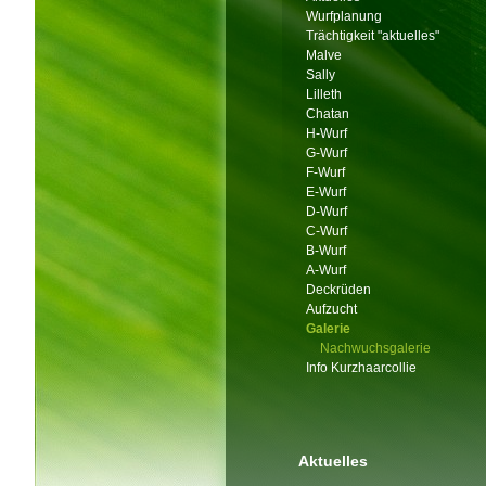
Wurfplanung
Trächtigkeit "aktuelles"
Malve
Sally
Lilleth
Chatan
H-Wurf
G-Wurf
F-Wurf
E-Wurf
D-Wurf
C-Wurf
B-Wurf
A-Wurf
Deckrüden
Aufzucht
Galerie
Nachwuchsgalerie
Info Kurzhaarcollie
Aktuelles