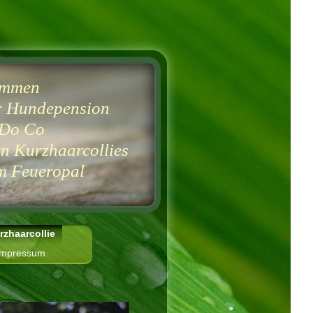
ommen
r Hundepension
Do Co
n Kurzhaarcollies
Feueropal
rzhaarcollie
Impressum