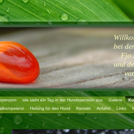
Willk
bei de
Fjo 
und de
vom 
epension
wie sieht ein Tag in der Hundepension aus
Galerie
Ku
ialkompetenz
Heilung für den Hund
Kontakt
Anfahrt
Links