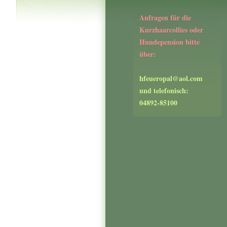
Anfragen für die
Kurzhaarcollies oder
Hundepension bitte
über:
hfeueropal@aol.com
und telefonisch:
04892-85100