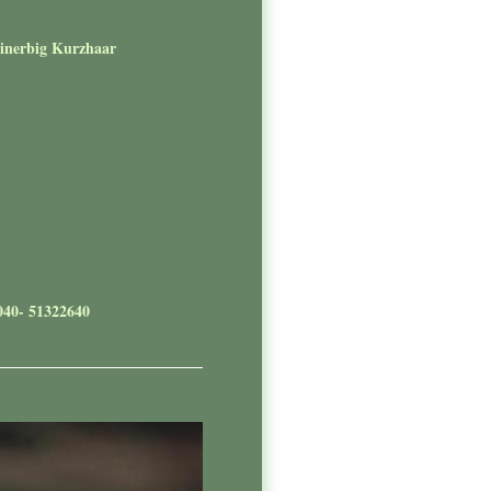
nerbig Kurzhaar
040- 51322640