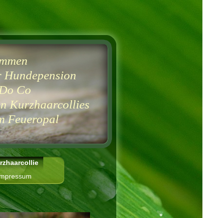
ommen
r Hundepension
Do Co
n Kurzhaarcollies
Feueropal
rzhaarcollie
Impressum