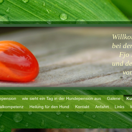
Willk
bei de
Fjo 
und de
vom 
epension
wie sieht ein Tag in der Hundepension aus
Galerie
Ku
ialkompetenz
Heilung für den Hund
Kontakt
Anfahrt
Links