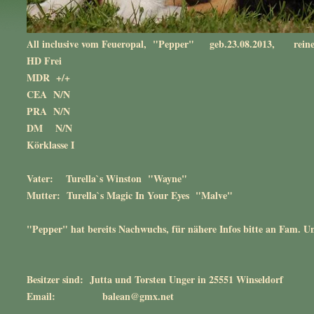
All inclusive vom Feueropal, "Pepper" geb.23.08.2013, reine
HD Frei
MDR +/+
CEA N/N
PRA N/N
DM N/N
Körklasse I
Vater: Turella`s Winston "Wayne"
Mutter: Turella`s Magic In Your Eyes "Malve"
"Pepper" hat bereits Nachwuchs, für nähere Infos bitte an Fam. 
Besitzer sind: Jutta und Torsten Unger in 25551 Winseldorf
Email: balean@gmx.net