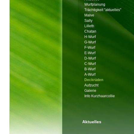
Wurfplanung
Trächtigkeit "aktuelles"
Malve
Sally
Lilleth
Chatan
H-Wurf
G-Wurf
F-Wurf
E-Wurf
D-Wurf
C-Wurf
B-Wurf
A-Wurf
Deckrüden
Aufzucht
Galerie
Info Kurzhaarcollie
Aktuelles