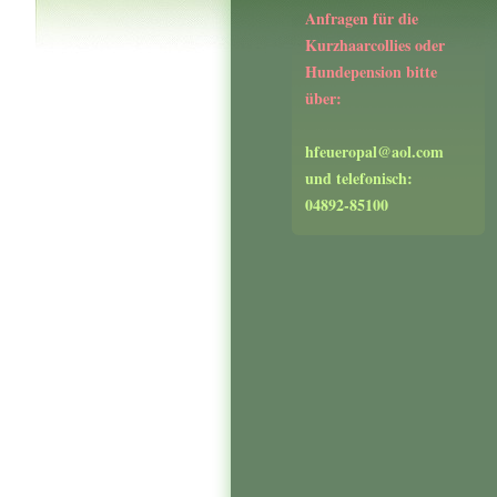
Anfragen für die
Kurzhaarcollies oder
Hundepension bitte
über:
hfeueropal@aol.com
und telefonisch:
04892-85100