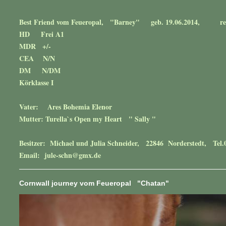
Best Friend vom Feueropal, "Barney" geb. 19.06.2014, rei
HD Frei A1
MDR +/-
CEA N/N
DM N/DM
Körklasse I
Vater: Ares Bohemia Elenor
Mutter: Turella`s Open my Heart " Sally "
Besitzer: Michael und Julia Schneider, 22846 Norderstedt, Tel.
Email: jule-schn@gmx.de
Cornwall journey vom Feueropal "Chatan"