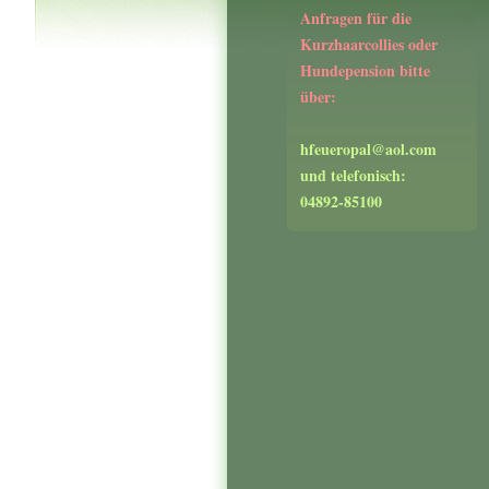
Anfragen für die
Kurzhaarcollies oder
Hundepension bitte
über:
hfeueropal@aol.com
und telefonisch:
04892-85100