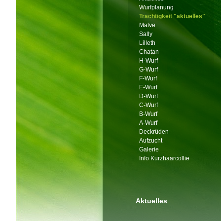
Wurfplanung
Trächtigkeit "aktuelles"
Malve
Sally
Lilleth
Chatan
H-Wurf
G-Wurf
F-Wurf
E-Wurf
D-Wurf
C-Wurf
B-Wurf
A-Wurf
Deckrüden
Aufzucht
Galerie
Info Kurzhaarcollie
Aktuelles