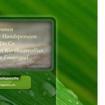
ommen
r Hundepension
Do Co
n Kurzhaarcollies
Feueropal
rzhaarcollie
Impressum