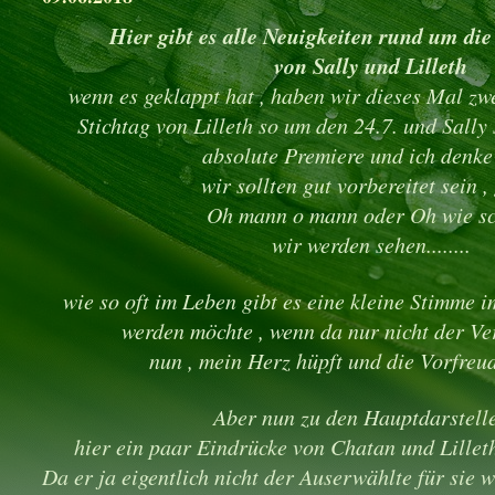
Hier gibt es alle Neuigkeiten rund um die
von Sally und Lilleth
wenn es geklappt hat , haben wir dieses Mal zwe
Stichtag von Lilleth so um den 24.7. und Sally
absolute Premiere und ich denke
wir sollten gut vorbereitet sein ,
Oh mann o mann oder Oh wie sc
wir werden sehen........
wie so oft im Leben gibt es eine kleine Stimme i
werden möchte , wenn da nur nicht der Ver
nun , mein Herz hüpft und die Vorfreud
Aber nun zu den Hauptdarstelle
hier ein paar Eindrücke von Chatan und Lillet
Da er ja eigentlich nicht der Auserwählte für sie 