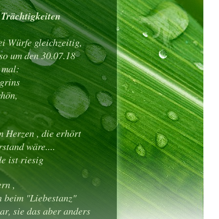
 Trächtigkeiten
i Würfe gleichzeitig,
 so um den 30.07.18
 mal:
 grins
hön,
m Herzen , die erhört
stand wäre....
e ist riesig
rn ,
h beim "Liebestanz"
war, sie das aber anders