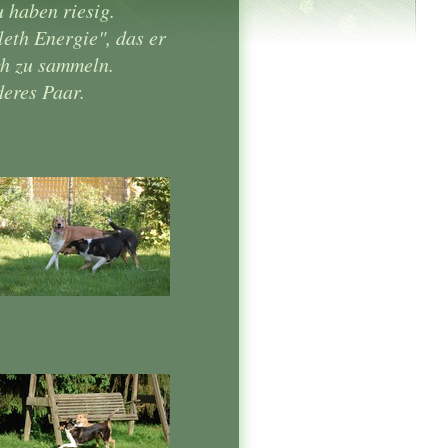
u haben riesig.
leth Energie", das er
ch zu sammeln.
deres Paar.