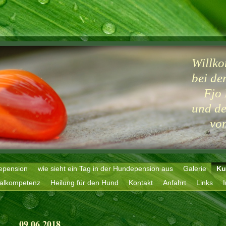
Willk
bei de
Fjo 
und de
vom 
epension
wie sieht ein Tag in der Hundepension aus
Galerie
Ku
ialkompetenz
Heilung für den Hund
Kontakt
Anfahrt
Links
09.06.2018