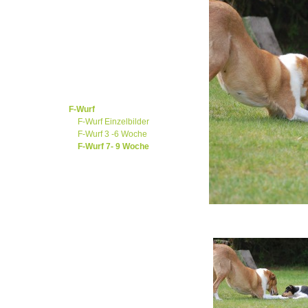
Wurfplanung
Trächtigkeit "aktuelles"
Malve
Sally
Lilleth
Chatan
H-Wurf
G-Wurf
F-Wurf
F-Wurf Einzelbilder
F-Wurf 3 -6 Woche
F-Wurf 7- 9 Woche
E-Wurf
D-Wurf
C-Wurf
B-Wurf
A-Wurf
Deckrüden
Aufzucht
Galerie
Info Kurzhaarcollie