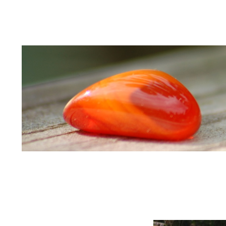
Home
Hundepension
wie sieht ein Ta
Info Hund-Sozialkompetenz
Heilung für 
Aktuelles